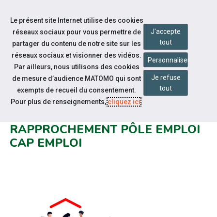
Accéder à notre page Facebook
Accéder à notre page Linkedin
Aller à la navigation
Le présent site Internet utilise des cookies
Aller au contenu
J'accepte
réseaux sociaux pour vous permettre de
tout
partager du contenu de notre site sur les
réseaux sociaux et visionner des vidéos.
Personnaliser
Par ailleurs, nous utilisons des cookies
Je refuse
de mesure d’audience MATOMO qui sont
Notre actualité
tout
exempts de recueil du consentement.
VOUS ÊTES EMPLOYEURS :
Pour plus de renseignements,
cliquez ici
.
COMPRENDRE LE
RAPPROCHEMENT PÔLE EMPLOI
CAP EMPLOI